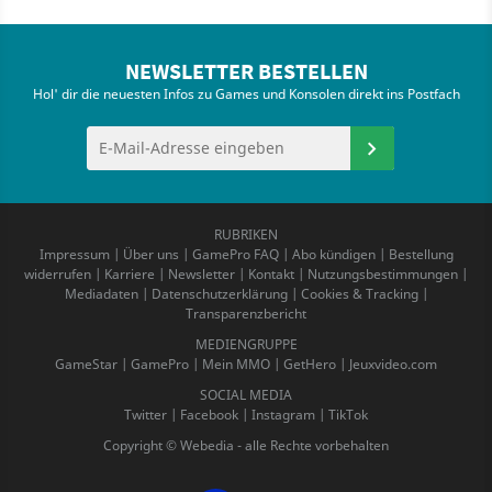
NEWSLETTER BESTELLEN
Hol' dir die neuesten Infos zu Games und Konsolen direkt ins Postfach
RUBRIKEN
Impressum
|
Über uns
|
GamePro FAQ
|
Abo kündigen
|
Bestellung
widerrufen
|
Karriere
|
Newsletter
|
Kontakt
|
Nutzungsbestimmungen
|
Mediadaten
|
Datenschutzerklärung
|
Cookies & Tracking
|
Transparenzbericht
MEDIENGRUPPE
GameStar
|
GamePro
|
Mein MMO
|
GetHero
|
Jeuxvideo.com
SOCIAL MEDIA
Twitter
|
Facebook
|
Instagram
|
TikTok
Copyright © Webedia - alle Rechte vorbehalten