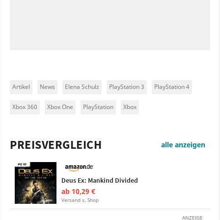
Artikel
News
Elena Schulz
PlayStation 3
PlayStation 4
Xbox 360
Xbox One
PlayStation
Xbox
PREISVERGLEICH
alle anzeigen
Deus Ex: Mankind Divided
ab 10,29 €
Versand s. Shop
ANZEIGE