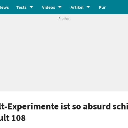
News
Tests
Videos
Artikel
Pur
lt-Experimente ist so absurd sch
ult 108