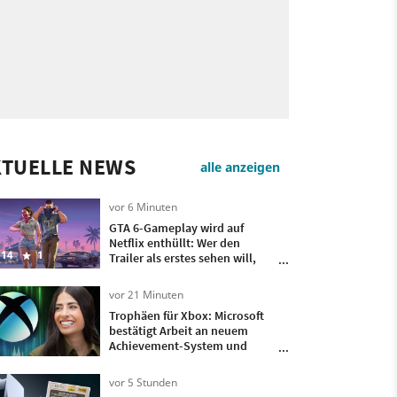
KTUELLE NEWS
alle anzeigen
vor 6 Minuten
GTA 6-Gameplay wird auf
Netflix enthüllt: Wer den
14
1
Trailer als erstes sehen will,
muss Geld zahlen
vor 21 Minuten
Trophäen für Xbox: Microsoft
bestätigt Arbeit an neuem
Achievement-System und
nennt groben Release
vor 5 Stunden