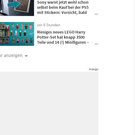
Sony warnt jetzt wohl schon
selbst beim Kauf bei der PS5
4
mit Stickern: Vorsicht, bald
kommen keine Discs mehr
vor 6 Stunden
Riesiges neues LEGO Harry
Potter-Set hat knapp 3500
Teile und 14 (!) Minifiguren –
dabei ist auch ein Charakter,
den es noch nie als LEGO-
r anzeigen
Figürchen gab