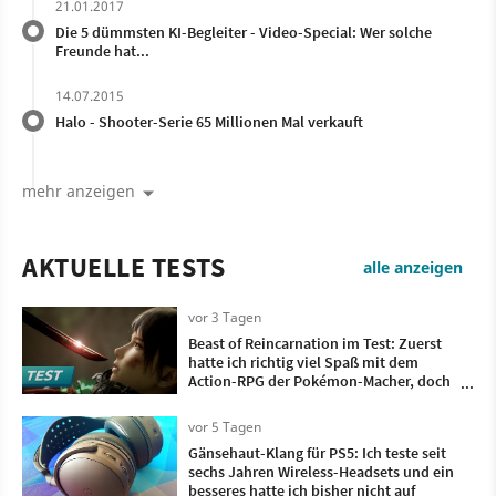
21.01.2017
Die 5 dümmsten KI-Begleiter - Video-Special: Wer solche
Freunde hat...
14.07.2015
Halo - Shooter-Serie 65 Millionen Mal verkauft
mehr anzeigen
AKTUELLE TESTS
alle anzeigen
vor 3 Tagen
Beast of Reincarnation im Test: Zuerst
hatte ich richtig viel Spaß mit dem
Action-RPG der Pokémon-Macher, doch
irgendwann wollte ich nur noch, dass es
vorbei ist
vor 5 Tagen
Gänsehaut-Klang für PS5: Ich teste seit
sechs Jahren Wireless-Headsets und ein
besseres hatte ich bisher nicht auf