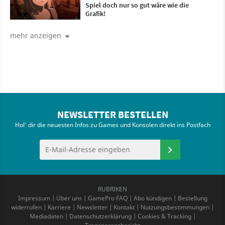
Spiel doch nur so gut wäre wie die
Grafik!
mehr anzeigen
NEWSLETTER BESTELLEN
Hol' dir die neuesten Infos zu Games und Konsolen direkt ins Postfach
RUBRIKEN
Impressum
|
Über uns
|
GamePro FAQ
|
Abo kündigen
|
Bestellung
widerrufen
|
Karriere
|
Newsletter
|
Kontakt
|
Nutzungsbestimmungen
|
Mediadaten
|
Datenschutzerklärung
|
Cookies & Tracking
|