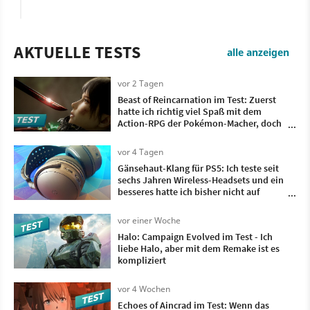
AKTUELLE TESTS
alle anzeigen
vor 2 Tagen
Beast of Reincarnation im Test: Zuerst
hatte ich richtig viel Spaß mit dem
Action-RPG der Pokémon-Macher, doch
irgendwann wollte ich nur noch, dass es
vorbei ist
vor 4 Tagen
Gänsehaut-Klang für PS5: Ich teste seit
sechs Jahren Wireless-Headsets und ein
besseres hatte ich bisher nicht auf
meinem Kopf
vor einer Woche
Halo: Campaign Evolved im Test - Ich
liebe Halo, aber mit dem Remake ist es
kompliziert
vor 4 Wochen
Echoes of Aincrad im Test: Wenn das