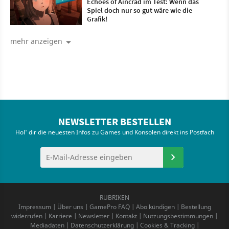
Echoes of Aincrad im Test: Wenn das
Spiel doch nur so gut wäre wie die
Grafik!
mehr anzeigen
NEWSLETTER BESTELLEN
Hol' dir die neuesten Infos zu Games und Konsolen direkt ins Postfach
RUBRIKEN
Impressum
|
Über uns
|
GamePro FAQ
|
Abo kündigen
|
Bestellung
widerrufen
|
Karriere
|
Newsletter
|
Kontakt
|
Nutzungsbestimmungen
|
Mediadaten
|
Datenschutzerklärung
|
Cookies & Tracking
|