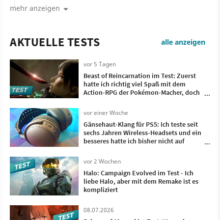
mehr anzeigen
AKTUELLE TESTS
alle anzeigen
vor 5 Tagen
Beast of Reincarnation im Test: Zuerst
hatte ich richtig viel Spaß mit dem
Action-RPG der Pokémon-Macher, doch
irgendwann wollte ich nur noch, dass es
vorbei ist
vor einer Woche
Gänsehaut-Klang für PS5: Ich teste seit
sechs Jahren Wireless-Headsets und ein
besseres hatte ich bisher nicht auf
meinem Kopf
vor 2 Wochen
Halo: Campaign Evolved im Test - Ich
liebe Halo, aber mit dem Remake ist es
kompliziert
08.07.2026