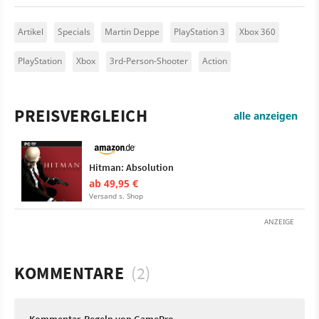
Artikel
Specials
Martin Deppe
PlayStation 3
Xbox 360
PlayStation
Xbox
3rd-Person-Shooter
Action
PREISVERGLEICH
alle anzeigen
Hitman: Absolution
ab 49,95 €
Versand s. Shop
ANZEIGE
KOMMENTARE
(2)