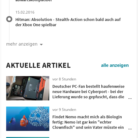
15.02.2016
Hitman: Absolution - Stealth-Action schon bald auch auf
der Xbox One spielbar
mehr anzeigen
AKTUELLE ARTIKEL
alle anzeigen
vor 8 Stunden
Deutscher PC-Fan bestellt haufenweise
neue Hardware bei Cyberport - bei der
Lieferung wurde so gepfuscht, dass die
meisten Kartons verbeult und
eingerissen sind
vor 9 Stunden
Findet Nemo macht mich als Biologin
fertig: Nemo ist gar kein "echter
Clownfisch" und sein Vater müsste ein
weiblicher Fisch sein