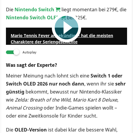
Die
Nintendo Switch
liegt momentan bei 279€, die
Nintendo Switch OLED
bei 325€.
2:39
Mario Tennis Fever angekündigt - hat die meisten
Charaktere der Seriengeschichte
Autoplay
Was sagt der Experte?
Meiner Meinung nach lohnt sich eine
Switch 1 oder
Switch OLED 2026 nur noch dann
, wenn ihr sie
sehr
günstig
bekommt, bewusst nur Nintendo-Klassiker
wie
Zelda: Breath of the Wild
,
Mario Kart 8 Deluxe
,
Animal Crossing
oder Indie-Games spielen wollt –
oder eine Zweitkonsole für Kinder sucht.
Die
OLED-Version
ist dabei klar die bessere Wahl,