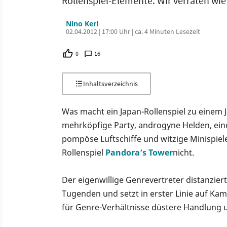
Rollenspiel-Elemente. Wir verraten wie 
Nino Kerl
02.04.2012 | 17:00 Uhr | ca. 4 Minuten Lesezeit
0
16
Inhaltsverzeichnis
Was macht ein Japan-Rollenspiel zu einem 
mehrköpfige Party, androgyne Helden, eine
pompöse Luftschiffe und witzige Minispiele.
Rollenspiel
Pandora’s Tower
nicht.
Der eigenwillige Genrevertreter distanzier
Tugenden und setzt in erster Linie auf Ka
für Genre-Verhältnisse düstere Handlung 