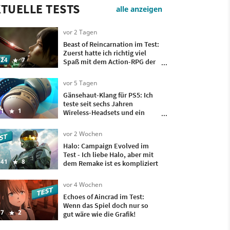
TUELLE TESTS
alle anzeigen
vor 2 Tagen
Beast of Reincarnation im Test:
Zuerst hatte ich richtig viel
24
7
Spaß mit dem Action-RPG der
Pokémon-Macher, doch
irgendwann wollte ich nur
vor 5 Tagen
noch, dass es vorbei ist
Gänsehaut-Klang für PS5: Ich
teste seit sechs Jahren
1
1
Wireless-Headsets und ein
besseres hatte ich bisher nicht
auf meinem Kopf
vor 2 Wochen
Halo: Campaign Evolved im
Test - Ich liebe Halo, aber mit
41
8
dem Remake ist es kompliziert
vor 4 Wochen
Echoes of Aincrad im Test:
Wenn das Spiel doch nur so
7
2
gut wäre wie die Grafik!