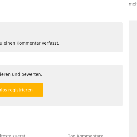
meh
Du einen Kommentar verfasst.
ieren und bewerten.
los registrieren
lteste
zuerst
Top
Kommentare