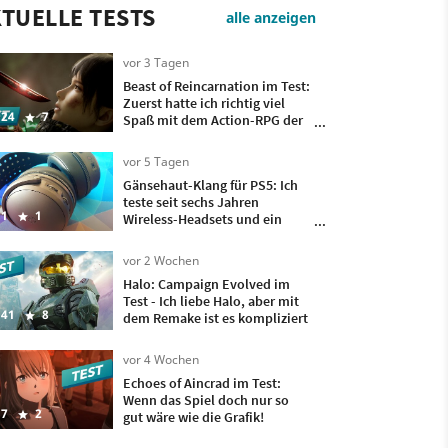
TUELLE TESTS
alle anzeigen
vor 3 Tagen
Beast of Reincarnation im Test:
Zuerst hatte ich richtig viel
24
7
Spaß mit dem Action-RPG der
Pokémon-Macher, doch
irgendwann wollte ich nur
vor 5 Tagen
noch, dass es vorbei ist
Gänsehaut-Klang für PS5: Ich
teste seit sechs Jahren
1
1
Wireless-Headsets und ein
besseres hatte ich bisher nicht
auf meinem Kopf
vor 2 Wochen
Halo: Campaign Evolved im
Test - Ich liebe Halo, aber mit
41
8
dem Remake ist es kompliziert
vor 4 Wochen
Echoes of Aincrad im Test:
Wenn das Spiel doch nur so
7
2
gut wäre wie die Grafik!