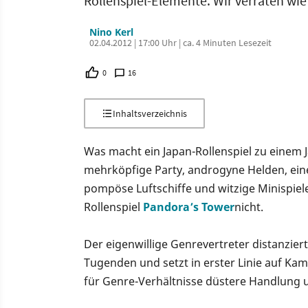
Rollenspiel-Elemente. Wir verraten wie 
Nino Kerl
02.04.2012 | 17:00 Uhr | ca. 4 Minuten Lesezeit
0
16
Inhaltsverzeichnis
Was macht ein Japan-Rollenspiel zu einem 
mehrköpfige Party, androgyne Helden, eine
pompöse Luftschiffe und witzige Minispiele.
Rollenspiel
Pandora’s Tower
nicht.
Der eigenwillige Genrevertreter distanzier
Tugenden und setzt in erster Linie auf Ka
für Genre-Verhältnisse düstere Handlung 