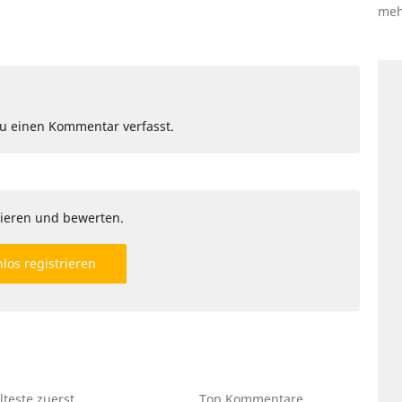
meh
Du einen Kommentar verfasst.
ieren und bewerten.
los registrieren
lteste
zuerst
Top
Kommentare