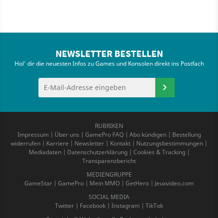
NEWSLETTER BESTELLEN
Hol' dir die neuesten Infos zu Games und Konsolen direkt ins Postfach
RUBRIKEN
Impressum
|
Über uns
|
GamePro FAQ
|
Abo kündigen
|
Bestellung
widerrufen
|
Karriere
|
Newsletter
|
Kontakt
|
Nutzungsbestimmungen
|
Mediadaten
|
Datenschutzerklärung
|
Cookies & Tracking
|
Transparenzbericht
MEDIENGRUPPE
GameStar
|
GamePro
|
Mein MMO
|
GetHero
|
Jeuxvideo.com
SOCIAL MEDIA
Twitter
|
Facebook
|
Instagram
|
TikTok