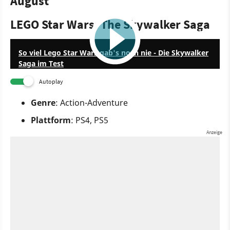
August
LEGO Star Wars: The Skywalker Saga
12:13
So viel Lego Star Wars gab's noch nie - Die Skywalker
Saga im Test
Autoplay
Genre
: Action-Adventure
Plattform
: PS4, PS5