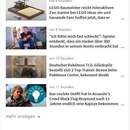
vor 8 Stunden
LEGO-Baumeister reicht interaktiven
Zen-Garten bei LEGO Ideas ein und
tausende Fans hoffen jetzt, dass er
Realität wird
vor 9 Stunden
"Ich fühle mich fast schlecht": Spieler
entdeckt, dass ein Hacker über 300
Stunden in seinem Konto verbracht hat
- und dieses Spiel hat er gezockt
vor 10 Stunden
Deutscher Pokémon TCG-Glückspilz
bestellt sich 2 Top-Trainer-Boxen beim
Pokémon Center, bekommt direkt
doppelt so viele geliefert
vor 11 Stunden
Das coolste Outfit hat in Assassin's
Creed Black Flag Resynced nach 13
Jahren endlich eine Kapuze bekommen
und ist damit komplett
mehr anzeigen