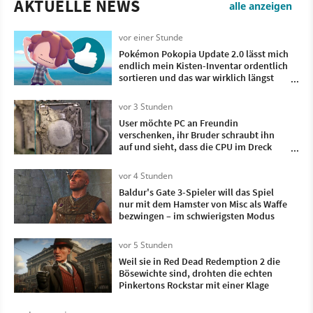
AKTUELLE NEWS
alle anzeigen
vor einer Stunde
Pokémon Pokopia Update 2.0 lässt mich
endlich mein Kisten-Inventar ordentlich
sortieren und das war wirklich längst
überfällig
vor 3 Stunden
User möchte PC an Freundin
verschenken, ihr Bruder schraubt ihn
auf und sieht, dass die CPU im Dreck
versinkt - als hätte jemand einen
Staubsaugerbeutel darüber ausgekippt
vor 4 Stunden
Baldur's Gate 3-Spieler will das Spiel
nur mit dem Hamster von Misc als Waffe
bezwingen – im schwierigsten Modus
vor 5 Stunden
Weil sie in Red Dead Redemption 2 die
Bösewichte sind, drohten die echten
Pinkertons Rockstar mit einer Klage