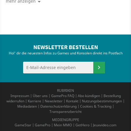
mehr anzeigen
NEWSLETTER BESTELLEN
Hol' dir die neuesten Infos zu Games und Konsolen direkt ins Postfach
RUBRIKEN
Impressum
|
Über uns
|
GamePro FAQ
|
Abo kündigen
|
Bestellung
widerrufen
|
Karriere
|
Newsletter
|
Kontakt
|
Nutzungsbestimmungen
|
Mediadaten
|
Datenschutzerklärung
|
Cookies & Tracking
|
Transparenzbericht
MEDIENGRUPPE
GameStar
|
GamePro
|
Mein MMO
|
GetHero
|
Jeuxvideo.com