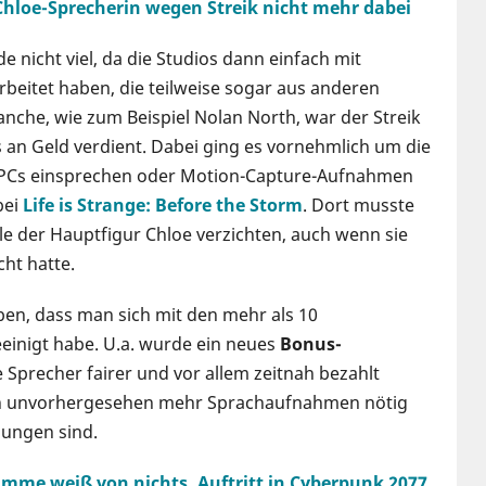
- Chloe-Sprecherin wegen Streik nicht mehr dabei
 nicht viel, da die Studios dann einfach mit
beitet haben, die teilweise sogar aus anderen
nche, wie zum Beispiel Nolan North, war der Streik
es an Geld verdient. Dabei ging es vornehmlich um die
l NPCs einsprechen oder Motion-Capture-Aufnahmen
bei
Life is Strange: Before the Storm
. Dort musste
e der Hauptfigur Chloe verzichten, auch wenn sie
ht hatte.
ben, dass man sich mit den mehr als 10
inigt habe. U.a. wurde ein neues
Bonus-
 Sprecher fairer und vor allem zeitnah bezahlt
enn unvorhergesehen mehr Sprachaufnahmen nötig
zungen sind.
timme weiß von nichts, Auftritt in Cyberpunk 2077