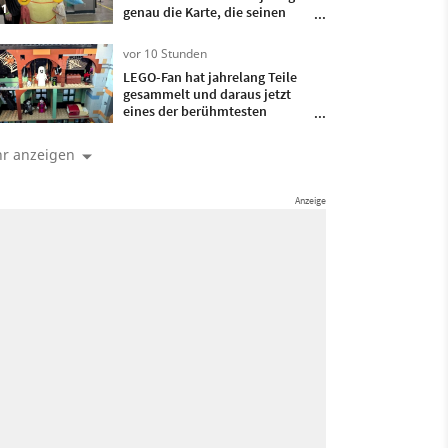
1
genau die Karte, die seinen
verstorbenen Opa mit seinem
Vater verband
vor 10 Stunden
LEGO-Fan hat jahrelang Teile
gesammelt und daraus jetzt
eines der berühmtesten
Spukhäuser der
Fernsehgeschichte gebaut
r anzeigen