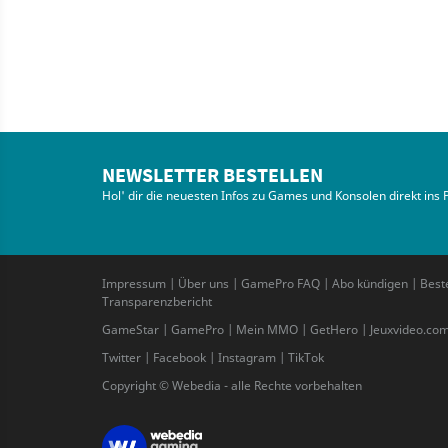
NEWSLETTER BESTELLEN
Hol' dir die neuesten Infos zu Games und Konsolen direkt ins 
Impressum
|
Über uns
|
GamePro FAQ
|
Abo kündigen
|
Best
Transparenzbericht
GameStar
|
GamePro
|
Mein MMO
|
GetHero
|
Jeuxvideo.co
Twitter
|
Facebook
|
Instagram
|
TikTok
Copyright © Webedia - alle Rechte vorbehalten