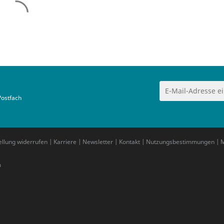
Postfach
ellung widerrufen
|
Karriere
|
Newsletter
|
Kontakt
|
Nutzungsbestimmungen
|
M
m