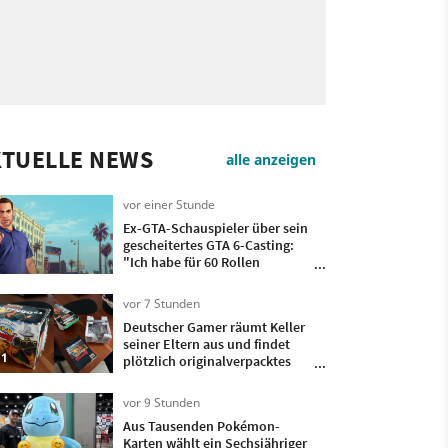
KTUELLE NEWS
alle anzeigen
vor einer Stunde
Ex-GTA-Schauspieler über sein
gescheitertes GTA 6-Casting:
"Ich habe für 60 Rollen
vorgesprochen und sie haben
nichtmal geantwortet"
vor 7 Stunden
Deutscher Gamer räumt Keller
seiner Eltern aus und findet
1
plötzlich originalverpacktes
Pokémon Stadium-Bundle mit
Transfer-Pak wieder
vor 9 Stunden
Aus Tausenden Pokémon-
Karten wählt ein Sechsjähriger