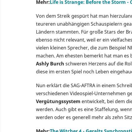
Mehr:
Life is Strange: Before the Storm 
Von dem Streik gespürt hat man hierzulande
teureren unabhängigen Schauspielern gear
Ländern stammten. Für große Stars der Bra
ebenso nicht relevant, weil er ein vielfach
vielen kleinen Sprecher, die zum Beispie
machen. Am ehesten bemerkt hat man es 
Ashly Burch
schweren Herzens auf die Roll
diese im ersten Spiel noch Leben eingehauc
Nun erklärt die SAG-AFTRA in einem Schrei
verschiedenen Videospiel-Unternehmen gee
Vergütungssystem
entwickelt, bei dem die
werden. Auch gibt es eine Staffelung, w
werden oder es generell mehr als zehn Sit
Mehr:
The Witcher 4 - Geralts Synchrons