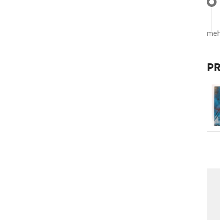
meh
PR