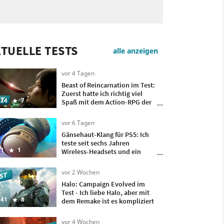
TUELLE TESTS
alle anzeigen
vor 4 Tagen
Beast of Reincarnation im Test:
Zuerst hatte ich richtig viel
24
7
Spaß mit dem Action-RPG der
Pokémon-Macher, doch
irgendwann wollte ich nur
vor 6 Tagen
noch, dass es vorbei ist
Gänsehaut-Klang für PS5: Ich
teste seit sechs Jahren
1
1
Wireless-Headsets und ein
besseres hatte ich bisher nicht
auf meinem Kopf
vor 2 Wochen
Halo: Campaign Evolved im
Test - Ich liebe Halo, aber mit
41
8
dem Remake ist es kompliziert
vor 4 Wochen