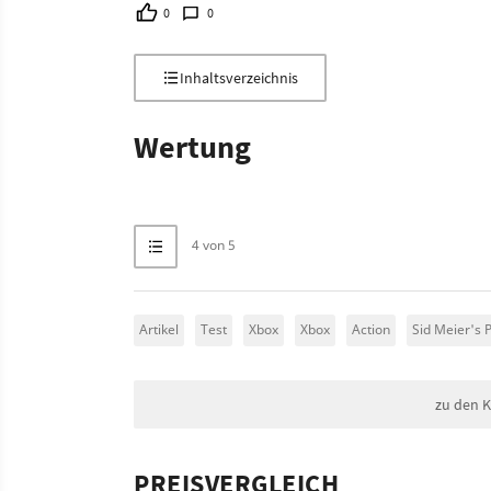
0
0
Inhaltsverzeichnis
Wertung
4 von 5
Artikel
Test
Xbox
Xbox
Action
Sid Meier's P
zu den 
PREISVERGLEICH