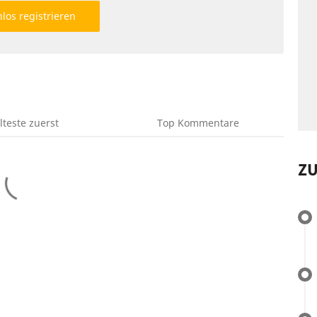
los registrieren
lteste
zuerst
Top
Kommentare
Z