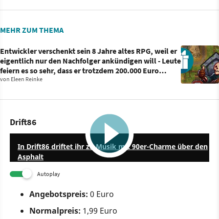
MEHR ZUM THEMA
Entwickler verschenkt sein 8 Jahre altes RPG, weil er
eigentlich nur den Nachfolger ankündigen will - Leute
feiern es so sehr, dass er trotzdem 200.000 Euro
einnimmt
von
Eleen Reinke
Drift86
1:28
In Drift86 driftet ihr zu Musik mit 90er-Charme über den
Asphalt
Autoplay
Angebotspreis
:
0 Euro
Normalpreis:
1,99 Euro