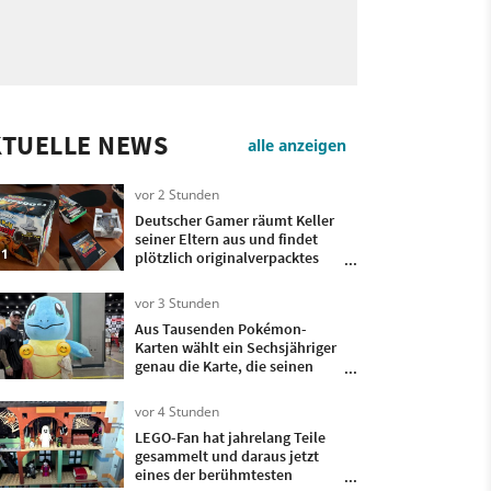
KTUELLE NEWS
alle anzeigen
vor 2 Stunden
Deutscher Gamer räumt Keller
seiner Eltern aus und findet
1
plötzlich originalverpacktes
Pokémon Stadium-Bundle mit
Transfer-Pak wieder
vor 3 Stunden
Aus Tausenden Pokémon-
Karten wählt ein Sechsjähriger
genau die Karte, die seinen
verstorbenen Opa mit seinem
Vater verband
vor 4 Stunden
LEGO-Fan hat jahrelang Teile
gesammelt und daraus jetzt
eines der berühmtesten