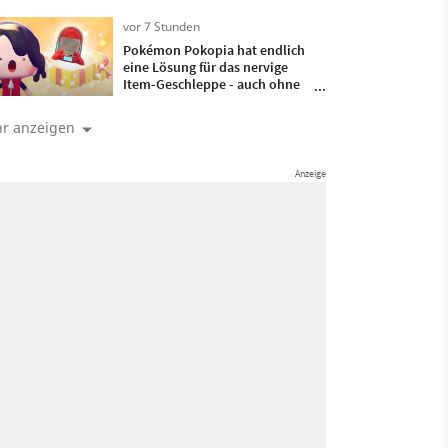
Spukhäuser der
Fernsehgeschichte gebaut
vor 7 Stunden
Pokémon Pokopia hat endlich
eine Lösung für das nervige
Item-Geschleppe - auch ohne
DLC macht mir das mein Leben
als Ditto leichter
r anzeigen