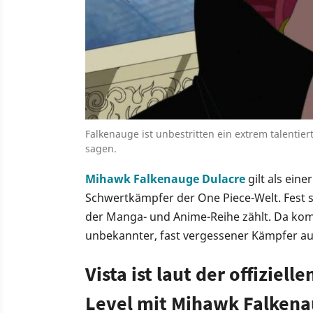
Falkenauge ist unbestritten ein extrem talentie
sagen.
Mihawk Falkenauge Dulacre
gilt als eine
Schwertkämpfer der One Piece-Welt. Fest s
der Manga- und Anime-Reihe zählt. Da kom
unbekannter, fast vergessener Kämpfer au
Vista ist laut der offiziel
Level mit Mihawk Falken