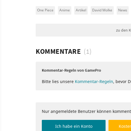
One Piece
Anime
Artikel
David Molke
News
zu den 
KOMMENTARE
(1)
Kommentar-Regeln von GamePro
Bitte lies unsere
Kommentar-Regeln
, bevor 
Nur angemeldete Benutzer können komment
Ich habe ein Konto
Kosten