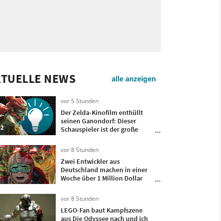
KTUELLE NEWS
alle anzeigen
vor 5 Stunden
Der Zelda-Kinofilm enthüllt
seinen Ganondorf: Dieser
2
Schauspieler ist der große
Bösewicht
vor 8 Stunden
Zwei Entwickler aus
Deutschland machen in einer
Woche über 1 Million Dollar
mit ihrem Spiel, das sie nur 4
Monate lang entwickelt haben
vor 8 Stunden
LEGO-Fan baut Kampfszene
aus Die Odyssee nach und ich