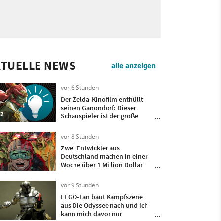
KTUELLE NEWS
alle anzeigen
vor 6 Stunden
Der Zelda-Kinofilm enthüllt
seinen Ganondorf: Dieser
2
Schauspieler ist der große
Bösewicht
vor 8 Stunden
Zwei Entwickler aus
Deutschland machen in einer
Woche über 1 Million Dollar
mit ihrem Spiel, das sie nur 4
Monate lang entwickelt haben
vor 9 Stunden
LEGO-Fan baut Kampfszene
aus Die Odyssee nach und ich
kann mich davor nur