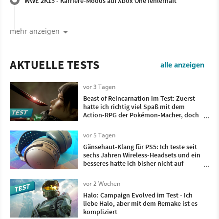
WWE 2K15 - Karriere-Modus auf Xbox One fehlerhaft
mehr anzeigen
AKTUELLE TESTS
alle anzeigen
vor 3 Tagen
Beast of Reincarnation im Test: Zuerst
hatte ich richtig viel Spaß mit dem
Action-RPG der Pokémon-Macher, doch
irgendwann wollte ich nur noch, dass es
vorbei ist
vor 5 Tagen
Gänsehaut-Klang für PS5: Ich teste seit
sechs Jahren Wireless-Headsets und ein
besseres hatte ich bisher nicht auf
meinem Kopf
vor 2 Wochen
Halo: Campaign Evolved im Test - Ich
liebe Halo, aber mit dem Remake ist es
kompliziert