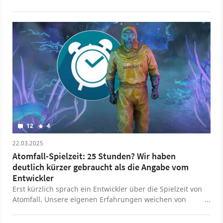
am 27. März für PC, Xbox One, Xbox Series, PS4 und PS5
erscheint, klingt wie eine Mischung aus Fallout und
Stalker. Im Test hat sich nun aber herausgestellt -
beides trifft nicht wirklich zu. Denn Atomfall geht trotz
der offensichtlichen Anleihen einen ganz eigenen Weg.
Wie genau der aussieht, wieso der Shooter ein kleines
Highlight ist und wer mit dem besonderen Spiel eher
nichts anfangen kann, zeigen wir euch in unserem
Textvideo.
12
4
22.03.2025
Atomfall-Spielzeit: 25 Stunden? Wir haben
deutlich kürzer gebraucht als die Angabe vom
Entwickler
Erst kürzlich sprach ein Entwickler über die Spielzeit von
Atomfall. Unsere eigenen Erfahrungen weichen von
dieser Prognose aber merkbar ab.