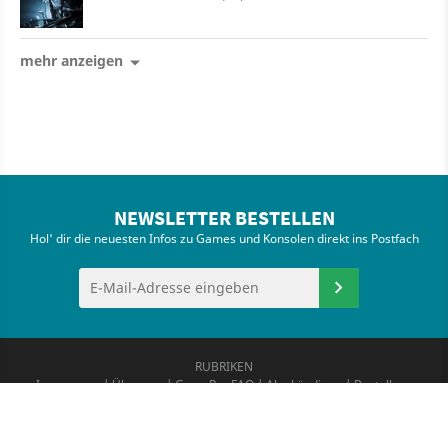
mehr anzeigen
NEWSLETTER BESTELLEN
Hol' dir die neuesten Infos zu Games und Konsolen direkt ins Postfach
RUBRIKEN
Impressum
|
Über uns
|
GamePro FAQ
|
Abo kündigen
|
Bestellung
widerrufen
|
Karriere
|
Newsletter
|
Kontakt
|
Nutzungsbestimmungen
|
Mediadaten
|
Datenschutzerklärung
|
Cookies & Tracking
|
Transparenzbericht