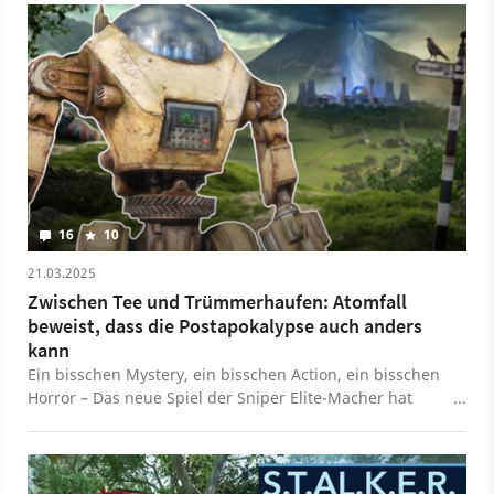
16
10
21.03.2025
Zwischen Tee und Trümmerhaufen: Atomfall
beweist, dass die Postapokalypse auch anders
kann
Ein bisschen Mystery, ein bisschen Action, ein bisschen
Horror – Das neue Spiel der Sniper Elite-Macher hat
einige Facetten. Als größte Stärke entpuppt sich im Test
aber etwas, das ich nicht unbedingt erwartet hatte.