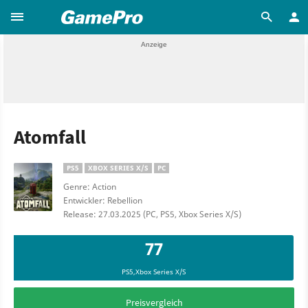
Atomfall
PS5
XBOX SERIES X/S
PC
Genre: Action
Entwickler: Rebellion
Release: 27.03.2025 (PC, PS5, Xbox Series X/S)
77
PS5,Xbox Series X/S
Preisvergleich