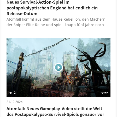
Neues Survival-Action-Spiel im
postapokalyptischen England hat endlich ein
Release-Datum
Atomfall kommt aus dem Hause Rebellion, den Machern
der Sniper Elite-Reihe und spielt knapp fünf Jahre nach
einer fiktiven Nuklearkatastrophe in Nordengland. Als
Überlebender müssen wir uns dort nun durchschlagen
und bekommen es mit allerlei Gefahren wie
marodierenden Outlaws zu tun. Spielerisch ist Atomfall
ein Mix aus Stealth, Action und Survival, aber auch die
Erkundung der offen angelegten Gebiete, von denen es
im Spiel mehrere geben soll, ist ein wichtiger Gameplay-
Bestandteil. Genaueres erfahrt ihr in unserer
Angespielt-Preview zu Atomfall. Der neue Trailer verrät
nun endlich das Release-Datum: Atomfall erscheint am
27. März 2025 für PS5, Xbox Series X/S, PS4, Xbox One
und PC.
2
5:27
21.10.2024
Atomfall: Neues Gameplay-Video stellt die Welt
des Postapokalypse-Survival-Spiels genauer vor