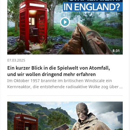
8:31
07.03.2025
Ein kurzer Blick in die Spielwelt von Atomfall,
und wir wollen dringend mehr erfahren
Im Oktober 1957 brannte im britischen Windscale ein
Kernreaktor, die entstehende radioaktive Wolke zog über
das Umland bis nach Europa. Dieses Ereignis zählt zu
den schlimmsten Nuklearunfällen in der Geschichte und
dient als Grundlage für das neue Rebellion-Spiel
Atomfall. Das spielt nämlich in einer alternativen
Zeitlinie ein paar Jahre nach dem Windscale-Unfall zeigt,
was passiert wäre, wenn die Katastrophe noch
schlimmer ausgefallen wäre und lässt euch in der