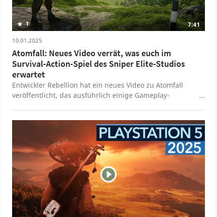
1
7:41
10.01.2025
Atomfall: Neues Video verrät, was euch im
Survival-Action-Spiel des Sniper Elite-Studios
erwartet
Entwickler Rebellion hat ein neues Video zu Atomfall
veröffentlicht, das ausführlich einige Gameplay-
Elemente des Spiels zeigt. Das Action-Survival-Spiel ist
fünf Jahre nach einer fiktiven Nuklearkatastrophe in
Nordengland angesiedelt. Unser oberstes Ziel:
Überleben. Das ist dank zahlreicher Gefahren nicht
immer einfach, glücklicherweise gibt uns der Titel aber
zahlreiche Waffen und Mechaniken an die Hand, mit
denen wir uns wehren können. Atomfall erscheint am
27. März 2025 für die PlayStation 5, Xbox Series X/S und
den PC.