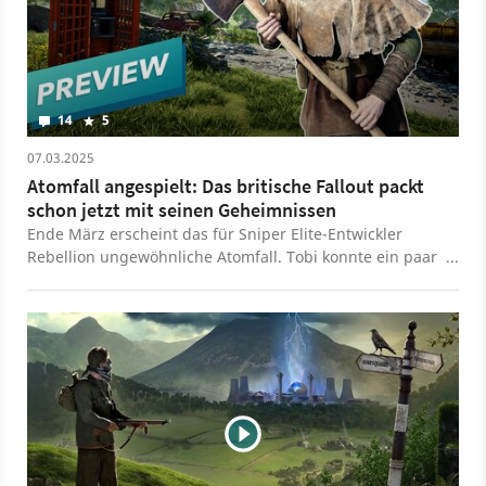
dortigen Quarantänezone nach Antworten auf die Frage
suchen, was zum Teufel dort eigentlich wirklich passiert
ist. Tobi hatte kürzlich die Gelegenheit, knapp zwei
Stündchen in Atomfall reinzuspielen und sich einen
Eindruck vom Spiel zu verschaffen.
14
5
07.03.2025
Atomfall angespielt: Das britische Fallout packt
schon jetzt mit seinen Geheimnissen
Ende März erscheint das für Sniper Elite-Entwickler
Rebellion ungewöhnliche Atomfall. Tobi konnte ein paar
Stunden reinspielen, tut sich mit einer Einschätzung
allerdings noch schwer.