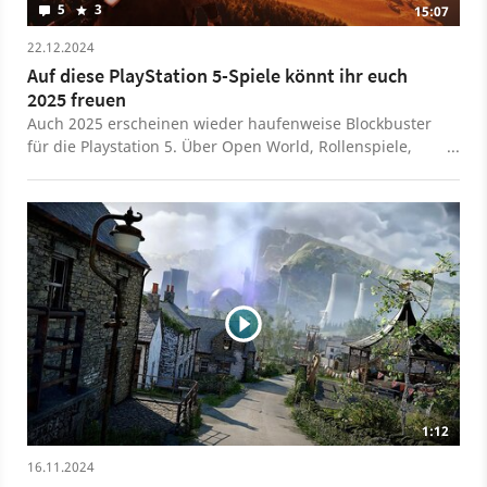
5
3
15:07
22.12.2024
Auf diese PlayStation 5-Spiele könnt ihr euch
2025 freuen
Auch 2025 erscheinen wieder haufenweise Blockbuster
für die Playstation 5. Über Open World, Rollenspiele,
Action bis hin zu Strategie ist im kommenden Jahr für
jeden etwas dabei. Welche Titel genau 2025 auf euch
warten, zeigen wir euch in dieser Liste.
1:12
16.11.2024