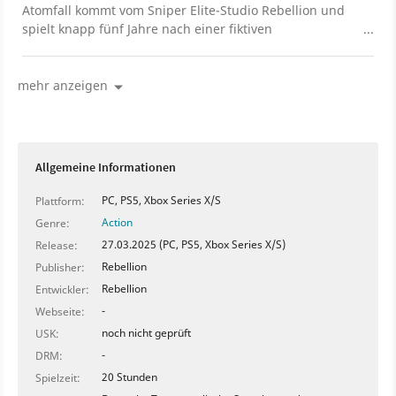
Atomfall kommt vom Sniper Elite-Studio Rebellion und
spielt knapp fünf Jahre nach einer fiktiven
Nuklearkatastrophe in Nordengland. Als Überlebender
der Katastrophe stolpern wir ähnlich wie bei Fallout aus
einem Bunker und müssen uns in der
mehr anzeigen
postapokalyptischen Umgebung erstmal zurechtfinden.
Ein von Rebellion neu veröffentliches Video stellt jetzt in
knapp sechs Minuten die Spielwelt des Titels genauer
vor und bringt euch den Gameplay-Mix näher. Atomfall
Allgemeine Informationen
soll im Jahr 2025 für PS5, Xbox Series X/S, PS4, Xbox One
und PC erscheinen.
PC, PS5, Xbox Series X/S
Plattform:
Action
Genre:
27.03.2025 (PC, PS5, Xbox Series X/S)
Release:
Rebellion
Publisher:
Rebellion
Entwickler:
-
Webseite:
noch nicht geprüft
USK:
-
DRM:
20 Stunden
Spielzeit: