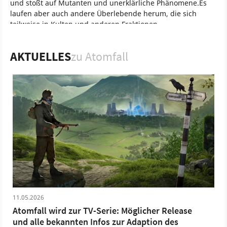
und stoßt auf Mutanten und unerklärliche Phänomene.Es
laufen aber auch andere Überlebende herum, die sich
teilweise in Kulten und anderen Fraktionen
zusammengeschlossen haben. Um zu überleben, müsst ihr
genretypisch Items craften, euren Weg freikämpfen oder
AKTUELLES
zu Atomfall
euch geschickt herausreden.
Spiel
PC
PlayStation
Xbox
Action
Rebellion
PlayStation 5
Xbox Series X/S
Atomfall
11.05.2026
Atomfall wird zur TV-Serie: Möglicher Release
und alle bekannten Infos zur Adaption des