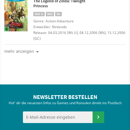
The Legend of Zelda: Twilight
Princess
WII U
WII
GC
Genre: Action-Adventure
Entwickler: Nintendo
Release: 04.03.2016 (Wii U), 08.12.2006 (Wii), 15.12.2006
(GC)
mehr anzeigen
NEWSLETTER BESTELLEN
Hol' dir die neuesten Infos zu Games und Konsolen direkt ins Postfach