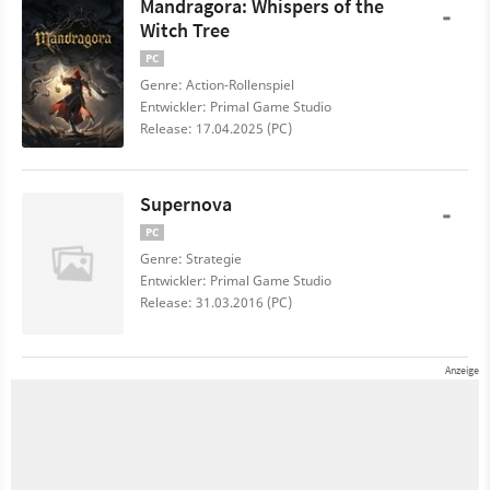
Mandragora: Whispers of the
-
Witch Tree
PC
Genre: Action-Rollenspiel
Entwickler: Primal Game Studio
Release: 17.04.2025 (PC)
Supernova
-
PC
Genre: Strategie
Entwickler: Primal Game Studio
Release: 31.03.2016 (PC)