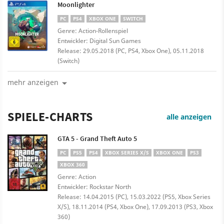
Moonlighter
PC
PS4
XBOX ONE
SWITCH
Genre: Action-Rollenspiel
Entwickler: Digital Sun Games
Release: 29.05.2018 (PC, PS4, Xbox One), 05.11.2018
(Switch)
mehr anzeigen
SPIELE-CHARTS
alle anzeigen
GTA 5 - Grand Theft Auto 5
PC
PS5
PS4
XBOX SERIES X/S
XBOX ONE
PS3
XBOX 360
Genre: Action
Entwickler: Rockstar North
Release: 14.04.2015 (PC), 15.03.2022 (PS5, Xbox Series
X/S), 18.11.2014 (PS4, Xbox One), 17.09.2013 (PS3, Xbox
360)