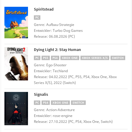
Spiritstead
PC
Genre: Aufbau-Strategie
Entwickler: Turbo Dog Games
Release: 06.08.2026 (PC)
Dying Light 2: Stay Human
PC
PS5
PS4
XBOX ONE
XBOX SERIES X/S
SWITCH
Genre: Ego-Shooter
Entwickler: Techland
Release: 04.02.2022 (PC, PS5, PS4, Xbox One, Xbox
Series X/S), 2022 (Switch)
Signalis
PC
PS4
XBOX ONE
SWITCH
Genre: Action-Adventure
Entwickler: rose-engine
Release: 27.10.2022 (PC, PS4, Xbox One, Switch)