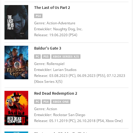
The Last of Us Part 2
PS4
Genre: Action-Adventure
Entwickler: Naughty Dog, Inc.
Release: 19.06.2020 (PS4)
Baldur's Gate 3
PC
PS5
XBOX SERIES X/S
Genre: Rollenspiel
Entwickler: Larian Studios
Release: 03.08.2023 (PC), 06.09.2023 (PS5), 07.12.2023
(Xbox Series X/S)
Red Dead Redemption 2
PC
PS4
XBOX ONE
Genre: Action
Entwickler: Rockstar San Diego
Release: 05.11.2019 (PC), 26.10.2018 (PS4, Xbox One)