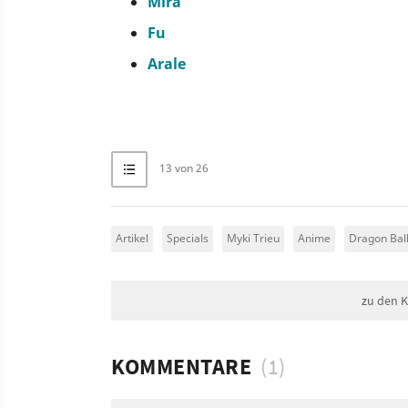
Mira
Fu
Arale
13 von 26
Artikel
Specials
Myki Trieu
Anime
Dragon Bal
zu den 
KOMMENTARE
(1)