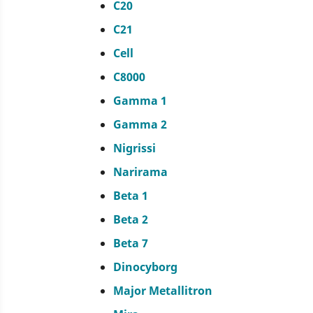
C20
C21
Cell
C8000
Gamma 1
Gamma 2
Nigrissi
Narirama
Beta 1
Beta 2
Beta 7
Dinocyborg
Major Metallitron