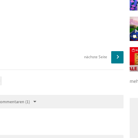
nächste Seite
l
meh
Kommentaren (1)