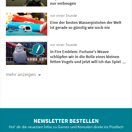
nur verbeugen
vor einer Stunde
Eine der besten Wasserpistolen der Welt
ist gerade so günstig wie noch nie
vor einer Stunde
In Fire Emblem: Fortune's Weave
schlüpfen wir in die Rolle eines kleinen
fetten Vogels und jetzt will ich das Spiel
unbedingt haben
mehr anzeigen
NEWSLETTER BESTELLEN
Hol' dir die neuesten Infos zu Games und Konsolen direkt ins Postfach