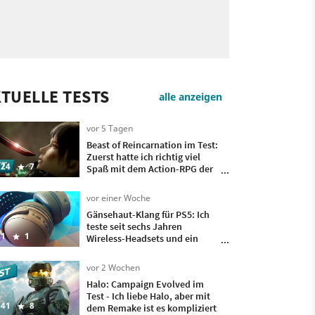
TUELLE TESTS
alle anzeigen
vor 5 Tagen
Beast of Reincarnation im Test:
Zuerst hatte ich richtig viel
24
7
Spaß mit dem Action-RPG der
Pokémon-Macher, doch
irgendwann wollte ich nur
vor einer Woche
noch, dass es vorbei ist
Gänsehaut-Klang für PS5: Ich
teste seit sechs Jahren
1
1
Wireless-Headsets und ein
besseres hatte ich bisher nicht
auf meinem Kopf
vor 2 Wochen
Halo: Campaign Evolved im
Test - Ich liebe Halo, aber mit
41
8
dem Remake ist es kompliziert