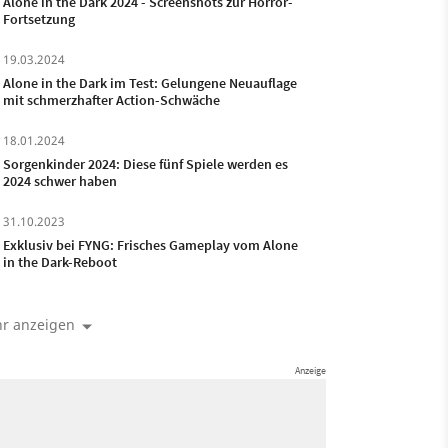
Alone in the Dark 2024 - Screenshots zur Horror-
Fortsetzung
19.03.2024
Alone in the Dark im Test: Gelungene Neuauflage
mit schmerzhafter Action-Schwäche
18.01.2024
Sorgenkinder 2024: Diese fünf Spiele werden es
2024 schwer haben
31.10.2023
Exklusiv bei FYNG: Frisches Gameplay vom Alone
in the Dark-Reboot
r anzeigen