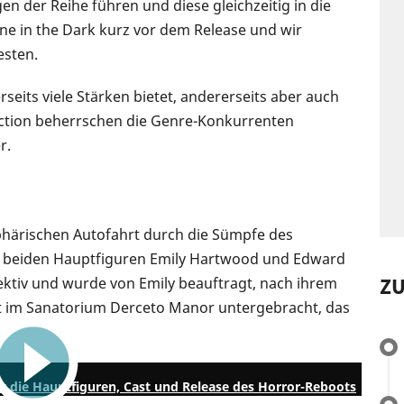
en der Reihe führen und diese gleichzeitig in die
one in the Dark kurz vor dem Release und wir
esten.
rseits viele Stärken bietet, andererseits aber auch
Action beherrschen die Genre-Konkurrenten
r.
phärischen Autofahrt durch die Sümpfe des
e beiden Hauptfiguren Emily Hartwood und Edward
Z
ektiv und wurde von Emily beauftragt, nach ihrem
st im Sanatorium Derceto Manor untergebracht, das
11:07
r die Hauptfiguren, Cast und Release des Horror-Reboots