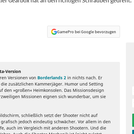
kler Gearbox hat an den richtigen Schrauben gedreht.
GamePro bei Google bevorzugen
ita-Version
nären Versionen von
Borderlands 2
in nichts nach. Er
 die zusätzlichen Kammerjäger. Humor und Setting
 auf den »großen« Heimkonsolen. Das Missionsdesign
zweiligen Missionen eignen sich wunderbar, um sie
.
ildschirm, schließlich setzt der Shooter nicht auf
st grafisch jedoch eindeutig schwächer. Vor allem in den
ärfe, auch im Vergleich mit anderen Shootern. Und die