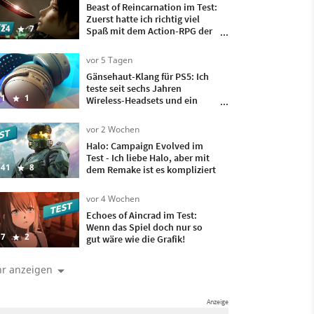
Beast of Reincarnation im Test:
Zuerst hatte ich richtig viel
24
7
Spaß mit dem Action-RPG der
Pokémon-Macher, doch
irgendwann wollte ich nur
vor 5 Tagen
noch, dass es vorbei ist
Gänsehaut-Klang für PS5: Ich
teste seit sechs Jahren
1
1
Wireless-Headsets und ein
besseres hatte ich bisher nicht
auf meinem Kopf
vor 2 Wochen
Halo: Campaign Evolved im
Test - Ich liebe Halo, aber mit
41
8
dem Remake ist es kompliziert
vor 4 Wochen
Echoes of Aincrad im Test:
Wenn das Spiel doch nur so
7
2
gut wäre wie die Grafik!
r anzeigen