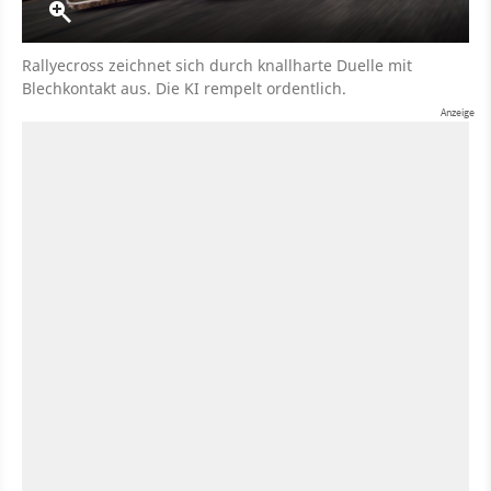
Rallyecross zeichnet sich durch knallharte Duelle mit
Blechkontakt aus. Die KI rempelt ordentlich.