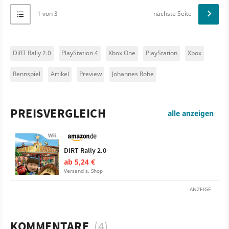
1 von 3
nächste Seite
DiRT Rally 2.0
PlayStation 4
Xbox One
PlayStation
Xbox
Rennspiel
Artikel
Preview
Johannes Rohe
PREISVERGLEICH
alle anzeigen
DiRT Rally 2.0
ab 5,24 €
Versand s. Shop
ANZEIGE
KOMMENTARE
(4)