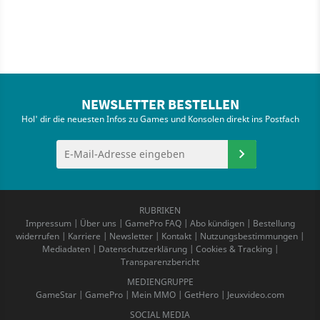
NEWSLETTER BESTELLEN
Hol' dir die neuesten Infos zu Games und Konsolen direkt ins Postfach
RUBRIKEN
Impressum
|
Über uns
|
GamePro FAQ
|
Abo kündigen
|
Bestellung
widerrufen
|
Karriere
|
Newsletter
|
Kontakt
|
Nutzungsbestimmungen
|
Mediadaten
|
Datenschutzerklärung
|
Cookies & Tracking
|
Transparenzbericht
MEDIENGRUPPE
GameStar
|
GamePro
|
Mein MMO
|
GetHero
|
Jeuxvideo.com
SOCIAL MEDIA