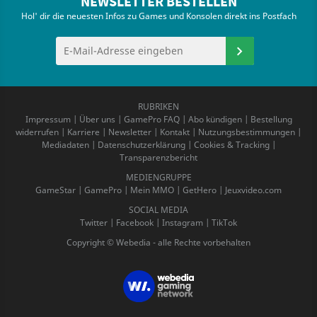
NEWSLETTER BESTELLEN
Hol' dir die neuesten Infos zu Games und Konsolen direkt ins Postfach
RUBRIKEN
Impressum
|
Über uns
|
GamePro FAQ
|
Abo kündigen
|
Bestellung
widerrufen
|
Karriere
|
Newsletter
|
Kontakt
|
Nutzungsbestimmungen
|
Mediadaten
|
Datenschutzerklärung
|
Cookies & Tracking
|
Transparenzbericht
MEDIENGRUPPE
GameStar
|
GamePro
|
Mein MMO
|
GetHero
|
Jeuxvideo.com
SOCIAL MEDIA
Twitter
|
Facebook
|
Instagram
|
TikTok
Copyright © Webedia - alle Rechte vorbehalten