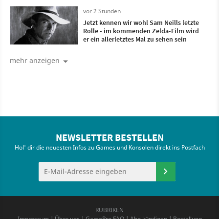
verbeugen können
vor 2 Stunden
Jetzt kennen wir wohl Sam Neills letzte
Rolle - im kommenden Zelda-Film wird
er ein allerletztes Mal zu sehen sein
mehr anzeigen
NEWSLETTER BESTELLEN
Hol' dir die neuesten Infos zu Games und Konsolen direkt ins Postfach
RUBRIKEN
Impressum
|
Über uns
|
GamePro FAQ
|
Abo kündigen
|
Bestellung