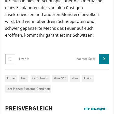
ihr euch in diesem Actionspiel über die Oberfläche
eines Eisplaneten, der von blutrünstigen
Insektenwesen und anderen Monstern bevölkert
wird. Und wenn obendrein Schneepiraten und
schwer gepanzerte Mechs das Feuer auf euch
eröffnen, kommt ihr garantiert ins Schwitzen!
1 von 9
nächste Seite
Artikel
Test
Kai Schmidt
Xbox 360
Xbox
Action
Lost Planet: Extreme Condition
PREISVERGLEICH
alle anzeigen