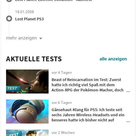
18.01.2008
Lost Planet PS3
mehr anzeigen
AKTUELLE TESTS
alle anzeigen
vor 4 Tagen
Beast of Reincarnation im Test: Zuerst
hatte ich richtig viel Spaß mit dem
Action-RPG der Pokémon-Macher, doch
irgendwann wollte ich nur noch, dass es
vorbei ist
vor 6 Tagen
Gänsehaut-Klang für PS5: Ich teste seit
sechs Jahren Wireless-Headsets und ein
besseres hatte ich bisher nicht auf
meinem Kopf
vor 2 Wochen