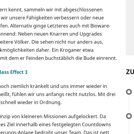
tern kennt, sammeln wir mit abgeschlossenen
wir unsere Fähigkeiten verbessern oder neue
en. Alternativ ginge Letzteres auch mit Bioware-
pannend: Neben neuen Knarren und Upgrades
weitere Völker. Die sehen nicht nur anders aus,
kmöglichkeiten daher. Ein Kroganer etwa
mit dem er Feinden buchstäblich die Bude einrennt.
Z
ass Effect 3
och ziemlich kränkelt und uns immer wieder in
ißt, fühlen wir uns anfangs recht nutzlos. Mit drei
schnell wieder in Ordnung.
nzip von kleineren Missionen aufgelockert. Da
es Ziel innerhalb eines festgelegten Countdowns
ierungs-Anlage bedroht unser Team. Das ist nett,