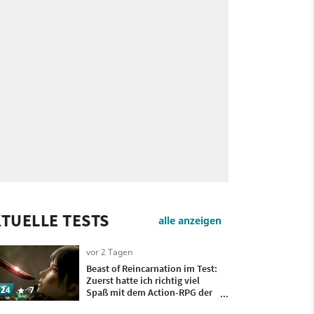
TUELLE TESTS
alle anzeigen
vor 2 Tagen
Beast of Reincarnation im Test:
Zuerst hatte ich richtig viel
24
7
Spaß mit dem Action-RPG der
Pokémon-Macher, doch