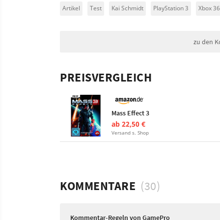
Artikel
Test
Kai Schmidt
PlayStation 3
Xbox 3
zu den K
PREISVERGLEICH
Mass Effect 3
ab 22,50 €
Versand s. Shop
KOMMENTARE
(30)
Kommentar-Regeln von GamePro