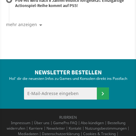
PS4-Hit wird nach 8 Jahren endlich fortgesetzt: Einzigartige
Actionspiel-Reihe kommt auf PS5!
mehr anzeigen
NEWSLETTER BESTELLEN
Hol' dir die neuesten Infos zu Games und Konsolen direkt ins Postfach
RUBRIKEN
Impressum
|
Über uns
|
GamePro FAQ
|
Abo kündigen
|
Bestellung
widerrufen
|
Karriere
|
Newsletter
|
Kontakt
|
Nutzungsbestimmungen
|
Mediadaten
|
Datenschutzerklärung
|
Cookies & Tracking
|