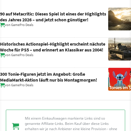
90 auf Metacritic: Dieses Spiel ist eines der Highlights
des Jahres 2026 – und jetzt schon günstiger!
von
GamePro Deals
Historisches Actionspiel-Highlight erscheint nächste
Woche für PS5 – und erinnert an Klassiker aus 2004!
von
GamePro Deals
300 Tonie-Figuren jetzt im Angebot: Große
MediaMarkt-Aktion läuft nur bis Montagmorgen!
von
GamePro Deals
Mit einem Einkaufswagen markierte Links sind so
genannte Affiliate-Links. Beim Kauf über diese Links
erhalten wir je nach Anbieter eine kleine Provision - ohne