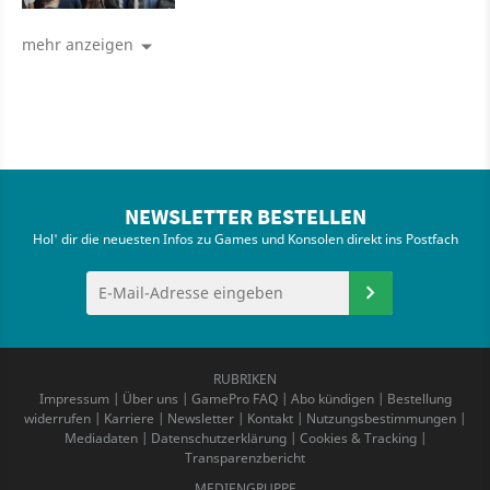
mehr anzeigen
NEWSLETTER BESTELLEN
Hol' dir die neuesten Infos zu Games und Konsolen direkt ins Postfach
RUBRIKEN
Impressum
|
Über uns
|
GamePro FAQ
|
Abo kündigen
|
Bestellung
widerrufen
|
Karriere
|
Newsletter
|
Kontakt
|
Nutzungsbestimmungen
|
Mediadaten
|
Datenschutzerklärung
|
Cookies & Tracking
|
Transparenzbericht
MEDIENGRUPPE