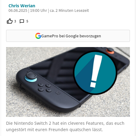
Chris Werian
06.06.2025 | 19:00 Uhr | ca. 2 Minuten Lesezeit
3
5
GamePro bei Google bevorzugen
Die Nintendo Switch 2 hat ein cleveres Features, das euch
ungestört mit euren Freunden quatschen lässt.