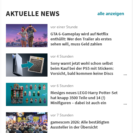
AKTUELLE NEWS
alle anzeigen
vor einer Stunde
GTA 6-Gameplay wird auf Netflix
enthüllt: Wer den Trailer als erstes
sehen will, muss Geld zahlen
vor 4 Stunden
Sony warnt jetzt wohl schon selbst
beim Kauf bei der PS5 mit Stickern:
Vorsicht, bald kommen keine Discs
mehr
vor 6 Stunden
Riesiges neues LEGO Harry Potter-Set
hat knapp 3500 Teile und 14 (!)
Minifiguren – dabei ist auch ein
Charakter, den es noch nie als LEGO-
Figürchen gab
vor 7 Stunden
gamescom 2026: Alle bestätigten
Aussteller in der Übersicht