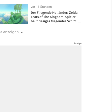
gute Art!
vor 11 Stunden
Der Fliegende Holländer: Zelda
Tears of The Kingdom-Spieler
1
baut riesiges fliegendes Schiff
und schippert damit durch die
Lüfte
r anzeigen