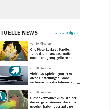
KTUELLE NEWS
alle anzeigen
vor 40 Minuten
One Piece-Leaks zu Kapitel
1.190 deuten an, dass Ruffy
noch nicht genug gelitten hat,
um Piratenkönig zu werden
vor 10 Stunden
Viele PS5-Spieler ignorieren
diese Einstellungen - dabei
1
verbessern sie das Internet an
eurer Konsole
vor 10 Stunden
Dieser Newcomer 2026 ist einer
der ekligsten Animes, die ich je
1
gesehen habe – aber auf eine