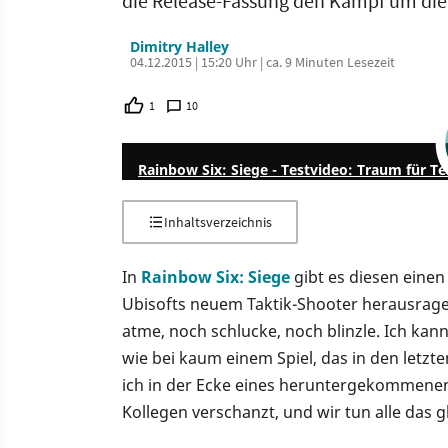
die Release-Fassung den Kampf um die 
Dimitry Halley
04.12.2015 | 15:20 Uhr | ca. 9 Minuten Lesezeit
1
10
Rainbow Six: Siege - Testvideo: Traum für T
Inhaltsverzeichnis
In
Rainbow Six: Siege
gibt es diesen einen
Ubisofts neuem Taktik-Shooter herausragen
atme, noch schlucke, noch blinzle. Ich kan
wie bei kaum einem Spiel, das in den letz
ich in der Ecke eines heruntergekommenen 
Kollegen verschanzt, und wir tun alle das 