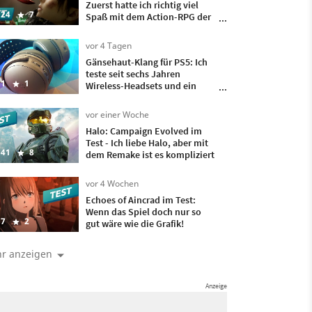
Zuerst hatte ich richtig viel
24
7
Spaß mit dem Action-RPG der
Pokémon-Macher, doch
irgendwann wollte ich nur
vor 4 Tagen
noch, dass es vorbei ist
Gänsehaut-Klang für PS5: Ich
teste seit sechs Jahren
1
1
Wireless-Headsets und ein
besseres hatte ich bisher nicht
auf meinem Kopf
vor einer Woche
Halo: Campaign Evolved im
Test - Ich liebe Halo, aber mit
41
8
dem Remake ist es kompliziert
vor 4 Wochen
Echoes of Aincrad im Test:
Wenn das Spiel doch nur so
7
2
gut wäre wie die Grafik!
r anzeigen