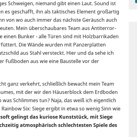
es Schweigen, niemand gibt einen Laut. Sound ist
en es geschafft, ihn als taktisches Element großartig
enn von wo auch immer das nächste Geräusch auch
uten. Mein überschaubares Team aus Antiterror-
e einen Bunker - alle Türen sind mit Holzbarrikaden
rfüttert. Die Wände wurden mit Panzerplatten
tzschild aus Stahl versteckt. Hier und da sehe ich
 der Fußboden aus wie eine Baustelle vor der
nicht ganz verkehrt, schließlich bewacht mein Team
Raumes, mit der wir den Häuserblock dem Erdboden
was Schlimmes tun? Naja, das weiß ich eigentlich
 Rainbow Six: Siege ergibt in etwa so wenig Sinn wie
soft gelingt das kuriose Kunststück, mit Siege
chzeitig atmosphärisch schlechtesten Spiele des