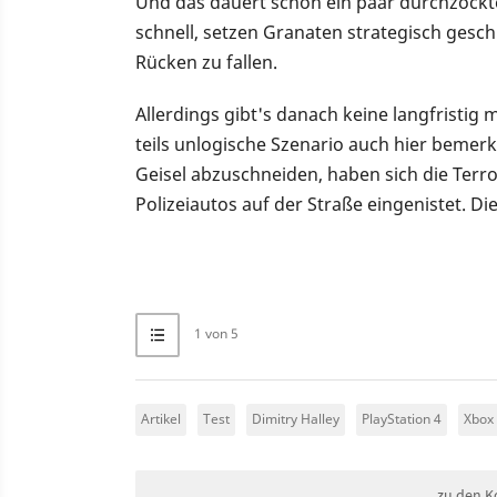
Und das dauert schon ein paar durchzockt
schnell, setzen Granaten strategisch gesch
Rücken zu fallen.
Allerdings gibt's danach keine langfristig
teils unlogische Szenario auch hier bemer
Geisel abzuschneiden, haben sich die Terro
Polizeiautos auf der Straße eingenistet. Die
1 von 5
Artikel
Test
Dimitry Halley
PlayStation 4
Xbox
zu den K