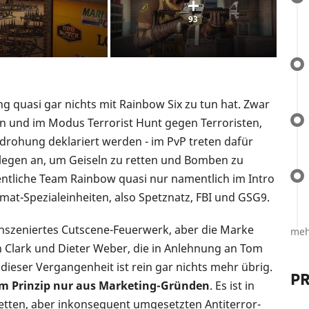
93
ng quasi gar nichts mit Rainbow Six zu tun hat. Zwar
n und im Modus Terrorist Hunt gegen Terroristen,
edrohung deklariert werden - im PvP treten dafür
llegen an, um Geiseln zu retten und Bomben zu
gentliche Team Rainbow quasi nur namentlich im Intro
eimat-Spezialeinheiten, also Spetznatz, FBI und GSG9.
 inszeniertes Cutscene-Feuerwerk, aber die Marke
meh
n Clark und Dieter Weber, die in Anlehnung an Tom
dieser Vergangenheit ist rein gar nichts mehr übrig.
PR
im Prinzip nur aus Marketing-Gründen
. Es ist in
etten, aber inkonsequent umgesetzten Antiterror-