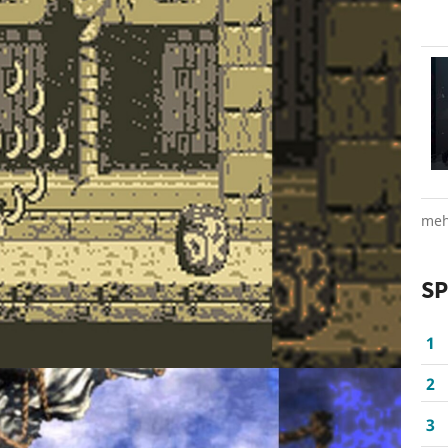
meh
SP
1
2
3