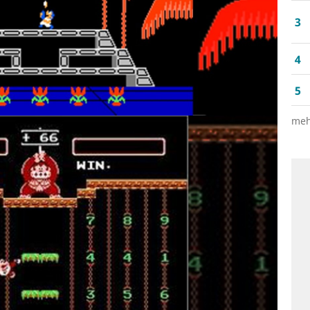
3
4
5
meh