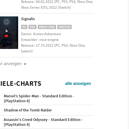
Release: 04.02.2022 (PC, PS5, PS4, Xbox One,
Xbox Series X/S), 2022 (Switch)
Signalis
PC
PS4
XBOX ONE
SWITCH
Genre: Action-Adventure
Entwickler: rose-engine
Release: 27.10.2022 (PC, PS4, Xbox One,
Switch)
r anzeigen
IELE-CHARTS
alle anzeigen
Marvel’s Spider-Man - Standard Edition -
[PlayStation 4]
Shadow of the Tomb Raider
Assassin's Creed Odyssey - Standard Edition -
[PlayStation 4]