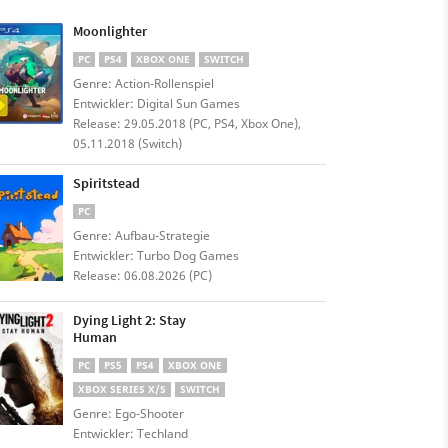
Moonlighter
PC
PS4
XBOX ONE
SWITCH
Genre: Action-Rollenspiel
Entwickler: Digital Sun Games
Release: 29.05.2018 (PC, PS4, Xbox One),
05.11.2018 (Switch)
Spiritstead
PC
Genre: Aufbau-Strategie
Entwickler: Turbo Dog Games
Release: 06.08.2026 (PC)
Dying Light 2: Stay
Human
PC
PS5
PS4
XBOX ONE
XBOX SERIES X/S
SWITCH
Genre: Ego-Shooter
Entwickler: Techland