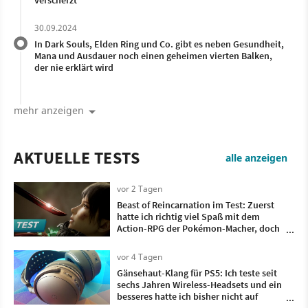
verscherzt
30.09.2024
In Dark Souls, Elden Ring und Co. gibt es neben Gesundheit,
Mana und Ausdauer noch einen geheimen vierten Balken,
der nie erklärt wird
mehr anzeigen
AKTUELLE TESTS
alle anzeigen
vor 2 Tagen
Beast of Reincarnation im Test: Zuerst
hatte ich richtig viel Spaß mit dem
Action-RPG der Pokémon-Macher, doch
irgendwann wollte ich nur noch, dass es
vorbei ist
vor 4 Tagen
Gänsehaut-Klang für PS5: Ich teste seit
sechs Jahren Wireless-Headsets und ein
besseres hatte ich bisher nicht auf