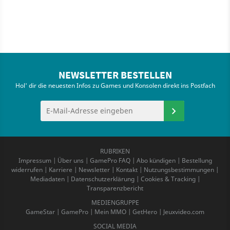
NEWSLETTER BESTELLEN
Hol' dir die neuesten Infos zu Games und Konsolen direkt ins Postfach
RUBRIKEN
Impressum
|
Über uns
|
GamePro FAQ
|
Abo kündigen
|
Bestellung
widerrufen
|
Karriere
|
Newsletter
|
Kontakt
|
Nutzungsbestimmungen
|
Mediadaten
|
Datenschutzerklärung
|
Cookies & Tracking
|
Transparenzbericht
MEDIENGRUPPE
GameStar
|
GamePro
|
Mein MMO
|
GetHero
|
Jeuxvideo.com
SOCIAL MEDIA