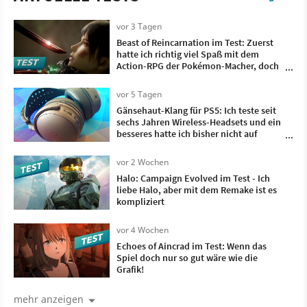
vor 3 Tagen
Beast of Reincarnation im Test: Zuerst
hatte ich richtig viel Spaß mit dem
Action-RPG der Pokémon-Macher, doch
irgendwann wollte ich nur noch, dass es
vorbei ist
vor 5 Tagen
Gänsehaut-Klang für PS5: Ich teste seit
sechs Jahren Wireless-Headsets und ein
besseres hatte ich bisher nicht auf
meinem Kopf
vor 2 Wochen
Halo: Campaign Evolved im Test - Ich
liebe Halo, aber mit dem Remake ist es
kompliziert
vor 4 Wochen
Echoes of Aincrad im Test: Wenn das
Spiel doch nur so gut wäre wie die
Grafik!
mehr anzeigen