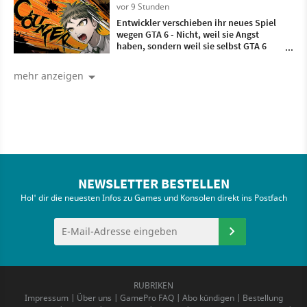
vor 9 Stunden
Entwickler verschieben ihr neues Spiel
wegen GTA 6 - Nicht, weil sie Angst
haben, sondern weil sie selbst GTA 6
zocken wollen
mehr anzeigen
NEWSLETTER BESTELLEN
Hol' dir die neuesten Infos zu Games und Konsolen direkt ins Postfach
RUBRIKEN
Impressum
|
Über uns
|
GamePro FAQ
|
Abo kündigen
|
Bestellung