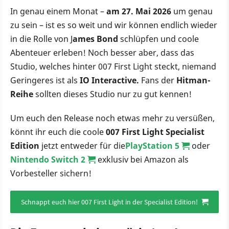
In genau einem Monat –
am 27. Mai 2026
um genau
zu sein – ist es so weit und wir können endlich wieder
in die Rolle von J
ames Bond
schlüpfen und coole
Abenteuer erleben! Noch besser aber, dass das
Studio, welches hinter 007 First Light steckt, niemand
Geringeres ist als
IO Interactive.
Fans der
Hitman-
Reihe
sollten dieses Studio nur zu gut kennen!
Um euch den Release noch etwas mehr zu versüßen,
könnt ihr euch die coole
007 First Light Specialist
Edition
jetzt entweder für die
PlayStation 5
oder
Nintendo Switch 2
exklusiv bei Amazon als
Vorbesteller sichern!
Schnappt euch hier 007 First Light in der Specialist Edition!