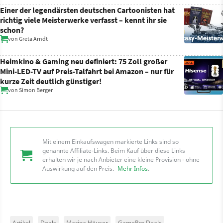
Einer der legendärsten deutschen Cartoonisten hat
richtig viele Meisterwerke verfasst – kennt ihr sie
schon?
von
Greta Arndt
Heimkino & Gaming neu definiert: 75 Zoll großer
Mini-LED-TV auf Preis-Talfahrt bei Amazon – nur für
kurze Zeit deutlich günstiger!
von
Simon Berger
Mit einem Einkaufswagen markierte Links sind so
genannte Affiliate-Links. Beim Kauf über diese Links
erhalten wir je nach Anbieter eine kleine Provision - ohne
Auswirkung auf den Preis.
Mehr Infos
.
Artikel
Deals
Marina Häuser
GamePro Deals