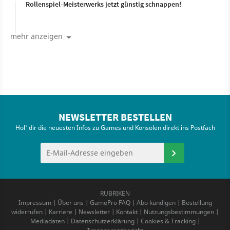
Rollenspiel-Meisterwerks jetzt günstig schnappen!
mehr anzeigen
NEWSLETTER BESTELLEN
Hol' dir die neuesten Infos zu Games und Konsolen direkt ins Postfach
RUBRIKEN
Impressum
|
Über uns
|
GamePro FAQ
|
Abo kündigen
|
Bestellung
widerrufen
|
Karriere
|
Newsletter
|
Kontakt
|
Nutzungsbestimmungen
|
Mediadaten
|
Datenschutzerklärung
|
Cookies & Tracking
|