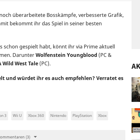
s noch überarbeitete Bosskämpfe, verbesserte Grafik,
it bekommt ihr das Spiel in seiner besten
s schon gespielt habt, könnt ihr via Prime aktuell
mmen. Darunter
Wolfenstein Youngblood
(PC &
 A Wild West Tale
(PC).
A
lt und würdet ihr es auch empfehlen? Verratet es
on 3
Wii U
Xbox 360
Nintendo
PlayStation
Xbox
Kommentaren (3)