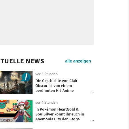
KTUELLE NEWS
alle anzeigen
vor 3 Stunden
Die Geschichte von Clair
Obscur ist von einem
berühmten Hit-Anime
inspiriert – Entwickler
Guillaume Broche enthüllt,
vor 4 Stunden
welcher es ist
In Pokémon HeartGold &
SoulSilver könnt ihr euch in
Anemonia City den Story-
Fortschritt verbauen, aber die
Entwickler haben eine clevere