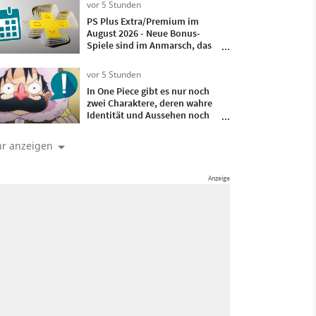
vor 5 Stunden
Notfall-Mechanik eingebaut
PS Plus Extra/Premium im
August 2026 - Neue Bonus-
Spiele sind im Anmarsch, das
sind Datum und Uhrzeit
vor 5 Stunden
In One Piece gibt es nur noch
zwei Charaktere, deren wahre
Identität und Aussehen noch
nicht gezeigt wurden – das
könnte schon in den nächsten
r anzeigen
Kapitel passieren