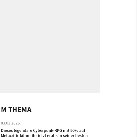
UM THEMA
03.03.2025
Dieses legendäre Cyberpunk-RPG mit 90% auf
Metacritic könnt ihr jetzt gratis in seiner besten