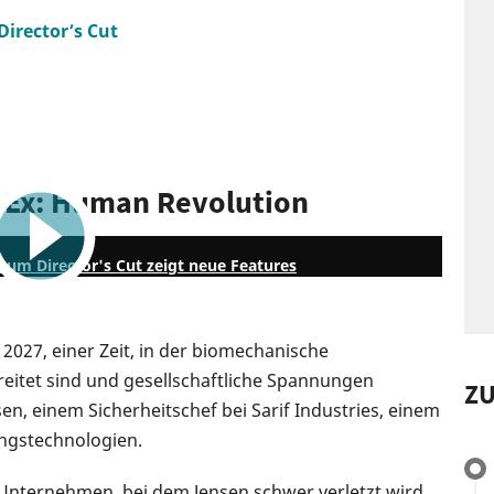
irector’s Cut
s Ex: Human Revolution
1:33
zum Director's Cut zeigt neue Features
r 2027, einer Zeit, in der biomechanische
itet sind und gesellschaftliche Spannungen
Z
n, einem Sicherheitschef bei Sarif Industries, einem
ngstechnologien.
Unternehmen, bei dem Jensen schwer verletzt wird,