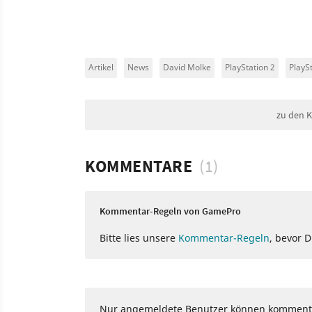
Artikel
News
David Molke
PlayStation 2
PlayS
zu den 
KOMMENTARE
(1)
Kommentar-Regeln von GamePro
Bitte lies unsere
Kommentar-Regeln
, bevor 
Nur angemeldete Benutzer können komment