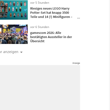
vor 5 Stunden
Riesiges neues LEGO Harry
Potter-Set hat knapp 3500
Teile und 14 (!) Minifiguren –
dabei ist auch ein Charakter,
den es noch nie als LEGO-
vor 6 Stunden
Figürchen gab
gamescom 2026: Alle
bestätigten Aussteller in der
2
Übersicht
r anzeigen