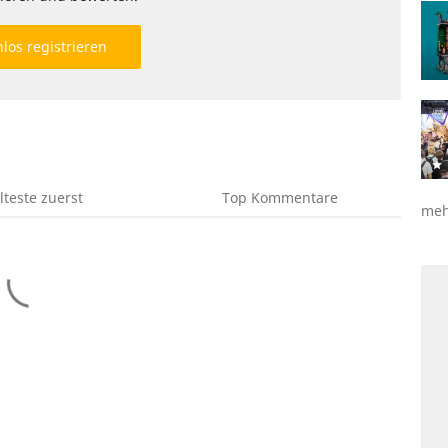
los registrieren
lteste
zuerst
Top
Kommentare
meh