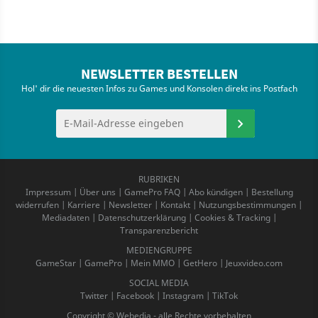
NEWSLETTER BESTELLEN
Hol' dir die neuesten Infos zu Games und Konsolen direkt ins Postfach
RUBRIKEN
Impressum
|
Über uns
|
GamePro FAQ
|
Abo kündigen
|
Bestellung
widerrufen
|
Karriere
|
Newsletter
|
Kontakt
|
Nutzungsbestimmungen
|
Mediadaten
|
Datenschutzerklärung
|
Cookies & Tracking
|
Transparenzbericht
MEDIENGRUPPE
GameStar
|
GamePro
|
Mein MMO
|
GetHero
|
Jeuxvideo.com
SOCIAL MEDIA
Twitter
|
Facebook
|
Instagram
|
TikTok
Copyright © Webedia - alle Rechte vorbehalten