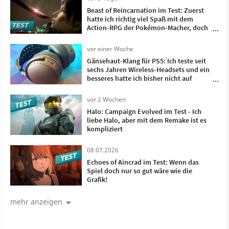
Beast of Reincarnation im Test: Zuerst
hatte ich richtig viel Spaß mit dem
Action-RPG der Pokémon-Macher, doch
irgendwann wollte ich nur noch, dass es
vorbei ist
vor einer Woche
Gänsehaut-Klang für PS5: Ich teste seit
sechs Jahren Wireless-Headsets und ein
besseres hatte ich bisher nicht auf
meinem Kopf
vor 2 Wochen
Halo: Campaign Evolved im Test - Ich
liebe Halo, aber mit dem Remake ist es
kompliziert
08.07.2026
Echoes of Aincrad im Test: Wenn das
Spiel doch nur so gut wäre wie die
Grafik!
mehr anzeigen