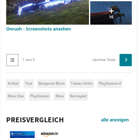
16
Onrush - Screenshots ansehen
1 von 3
nächste Seite
Artikel
Test
Benjamin Blum
Tobias Veltin
PlayStation 4
Xbox One
PlayStation
Xbox
Rennspiel
PREISVERGLEICH
alle anzeigen