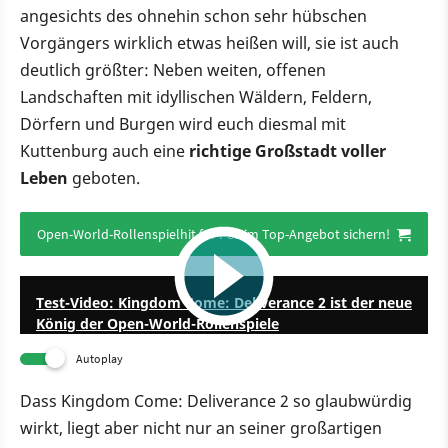
angesichts des ohnehin schon sehr hübschen
Vorgängers wirklich etwas heißen will, sie ist auch
deutlich größter: Neben weiten, offenen
Landschaften mit idyllischen Wäldern, Feldern,
Dörfern und Burgen wird euch diesmal mit
Kuttenburg auch eine
richtige Großstadt voller
Leben
geboten.
Open-World-Rollenspielhit für PS5 im Top-Angebot sichern!
27:02
Test-Video: Kingdom Come: Deliverance 2 ist der neue
König der Open-World-Rollenspiele
Autoplay
Dass Kingdom Come: Deliverance 2 so glaubwürdig
wirkt, liegt aber nicht nur an seiner großartigen