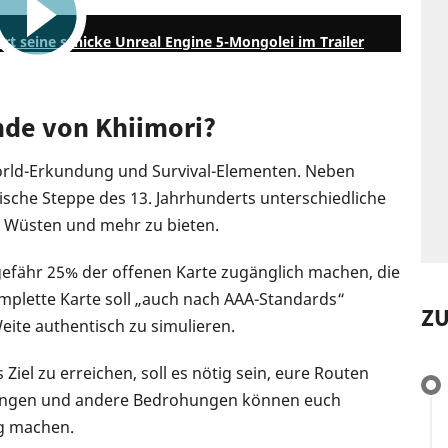
rt seine schicke Unreal Engine 5-Mongolei im Trailer
nde von Khiimori?
rld-Erkundung und Survival-Elementen. Neben
ische Steppe des 13. Jahrhunderts unterschiedliche
e, Wüsten und mehr zu bieten.
gefähr 25% der offenen Karte zugänglich machen, die
mplette Karte soll „auch nach AAA-Standards“
Z
eite authentisch zu simulieren.
iel zu erreichen, soll es nötig sein, eure Routen
tzungen und andere Bedrohungen können euch
ng machen.