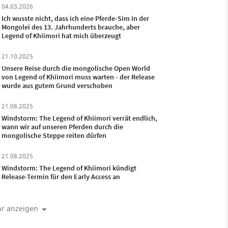
04.03.2026
Ich wusste nicht, dass ich eine Pferde-Sim in der
Mongolei des 13. Jahrhunderts brauche, aber
Legend of Khiimori hat mich überzeugt
21.10.2025
Unsere Reise durch die mongolische Open World
von Legend of Khiimori muss warten - der Release
wurde aus gutem Grund verschoben
21.08.2025
Windstorm: The Legend of Khiimori verrät endlich,
wann wir auf unseren Pferden durch die
mongolische Steppe reiten dürfen
21.08.2025
Windstorm: The Legend of Khiimori kündigt
Release-Termin für den Early Access an
r anzeigen