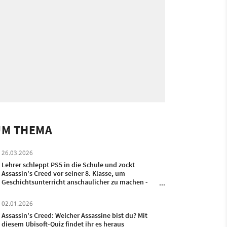
UM THEMA
26.03.2026
Lehrer schleppt PS5 in die Schule und zockt
Assassin's Creed vor seiner 8. Klasse, um
Geschichtsunterricht anschaulicher zu machen -
84.000 Leute feiern es
02.01.2026
Assassin's Creed: Welcher Assassine bist du? Mit
diesem Ubisoft-Quiz findet ihr es heraus