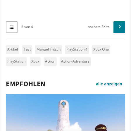
3 von 4
nächste Seite
Artikel
Test
Manuel Fritsch
PlayStation 4
Xbox One
PlayStation
Xbox
Action
Action-Adventure
EMPFOHLEN
alle anzeigen