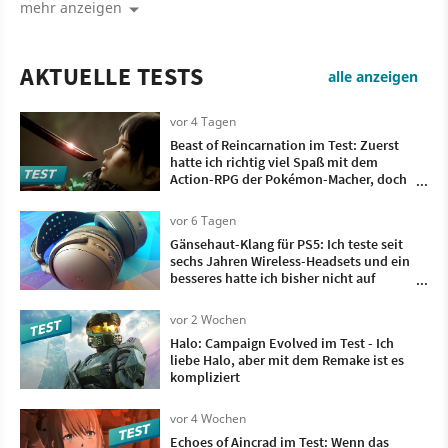
mehr anzeigen
AKTUELLE TESTS
alle anzeigen
vor 4 Tagen
Beast of Reincarnation im Test: Zuerst
hatte ich richtig viel Spaß mit dem
Action-RPG der Pokémon-Macher, doch
irgendwann wollte ich nur noch, dass es
vorbei ist
vor 6 Tagen
Gänsehaut-Klang für PS5: Ich teste seit
sechs Jahren Wireless-Headsets und ein
besseres hatte ich bisher nicht auf
meinem Kopf
vor 2 Wochen
Halo: Campaign Evolved im Test - Ich
liebe Halo, aber mit dem Remake ist es
kompliziert
vor 4 Wochen
Echoes of Aincrad im Test: Wenn das