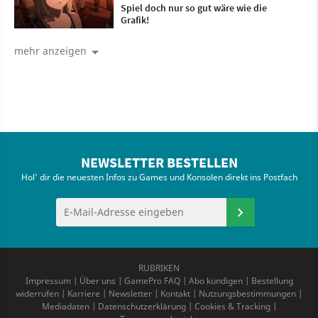
Spiel doch nur so gut wäre wie die
Grafik!
mehr anzeigen
NEWSLETTER BESTELLEN
Hol' dir die neuesten Infos zu Games und Konsolen direkt ins Postfach
RUBRIKEN
Impressum
|
Über uns
|
GamePro FAQ
|
Abo kündigen
|
Bestellung
widerrufen
|
Karriere
|
Newsletter
|
Kontakt
|
Nutzungsbestimmungen
|
Mediadaten
|
Datenschutzerklärung
|
Cookies & Tracking
|