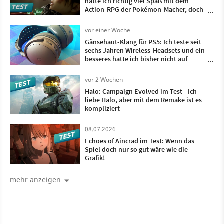
hatte ich richtig viel Spaß mit dem
Action-RPG der Pokémon-Macher, doch
irgendwann wollte ich nur noch, dass es
vorbei ist
vor einer Woche
Gänsehaut-Klang für PS5: Ich teste seit
sechs Jahren Wireless-Headsets und ein
besseres hatte ich bisher nicht auf
meinem Kopf
vor 2 Wochen
Halo: Campaign Evolved im Test - Ich
liebe Halo, aber mit dem Remake ist es
kompliziert
08.07.2026
Echoes of Aincrad im Test: Wenn das
Spiel doch nur so gut wäre wie die
Grafik!
mehr anzeigen