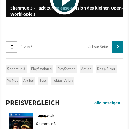
Shenmue 3 - Fazit zur Release-Version des kleinen Open-
World-Spiels
1 von 3
nächste Seite
Shenmue 3
PlayStation 4
PlayStation
Action
Deep Silver
Ys Net
Artikel
Test
Tobias Veltin
PREISVERGLEICH
alle anzeigen
Shenmue 3