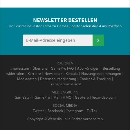
NEWSLETTER BESTELLEN
Hol' dir die neuesten Infos zu Games und Konsolen direkt ins Postfach
RUBRIKEN
Impressum
|
Über uns
|
GamePro FAQ
|
Abo kündigen
|
Bestellung
widerrufen
|
Karriere
|
Newsletter
|
Kontakt
|
Nutzungsbestimmungen
|
Mediadaten
|
Datenschutzerklärung
|
Cookies & Tracking
|
Transparenzbericht
MEDIENGRUPPE
GameStar
|
GamePro
|
Mein MMO
|
GetHero
|
Jeuxvideo.com
SOCIAL MEDIA
Twitter
|
Facebook
|
Instagram
|
TikTok
Copyright © Webedia - alle Rechte vorbehalten