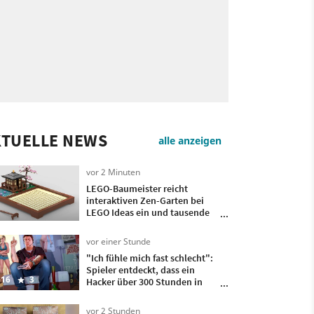
KTUELLE NEWS
alle anzeigen
vor 2 Minuten
LEGO-Baumeister reicht
interaktiven Zen-Garten bei
LEGO Ideas ein und tausende
Fans hoffen jetzt, dass er
Realität wird
vor einer Stunde
"Ich fühle mich fast schlecht":
Spieler entdeckt, dass ein
16
3
Hacker über 300 Stunden in
seinem Konto verbracht hat -
und dieses Spiel hat er gezockt
vor 2 Stunden