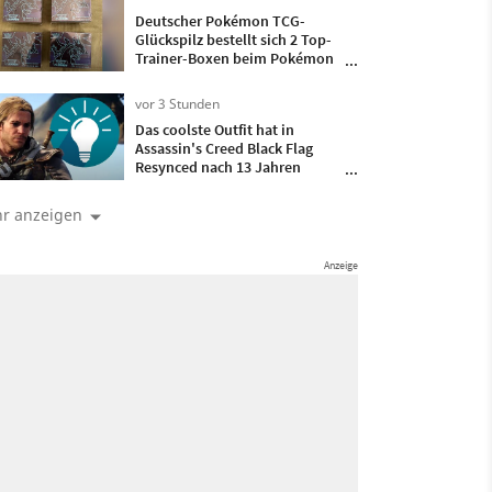
Deutscher Pokémon TCG-
Glückspilz bestellt sich 2 Top-
Trainer-Boxen beim Pokémon
Center, bekommt direkt
doppelt so viele geliefert
vor 3 Stunden
Das coolste Outfit hat in
Assassin's Creed Black Flag
Resynced nach 13 Jahren
endlich eine Kapuze
bekommen und ist damit
r anzeigen
komplett