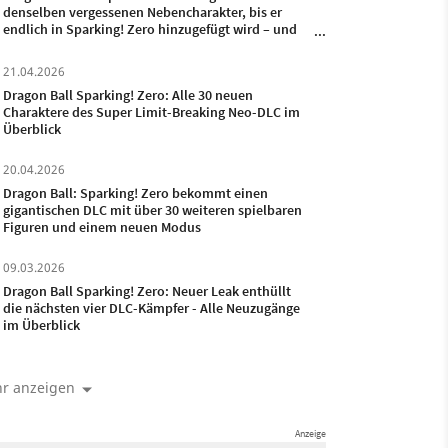
denselben vergessenen Nebencharakter, bis er
endlich in Sparking! Zero hinzugefügt wird – und
sein Leid hat bald ein Ende
21.04.2026
Dragon Ball Sparking! Zero: Alle 30 neuen
Charaktere des Super Limit-Breaking Neo-DLC im
Überblick
20.04.2026
Dragon Ball: Sparking! Zero bekommt einen
gigantischen DLC mit über 30 weiteren spielbaren
Figuren und einem neuen Modus
09.03.2026
Dragon Ball Sparking! Zero: Neuer Leak enthüllt
die nächsten vier DLC-Kämpfer - Alle Neuzugänge
im Überblick
r anzeigen