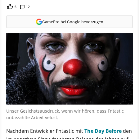
6
12
GamePro bei Google bevorzugen
Unser Gesichstsausdruck, wenn wir hören, dass Fntastic
unbezahlte Arbeit velost.
Nachdem Entwickler Fntastic mit
The Day Before
den