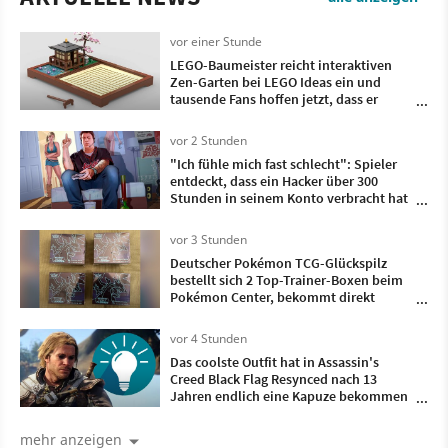
vor einer Stunde
LEGO-Baumeister reicht interaktiven
Zen-Garten bei LEGO Ideas ein und
tausende Fans hoffen jetzt, dass er
Realität wird
vor 2 Stunden
"Ich fühle mich fast schlecht": Spieler
entdeckt, dass ein Hacker über 300
Stunden in seinem Konto verbracht hat
- und dieses Spiel hat er gezockt
vor 3 Stunden
Deutscher Pokémon TCG-Glückspilz
bestellt sich 2 Top-Trainer-Boxen beim
Pokémon Center, bekommt direkt
doppelt so viele geliefert
vor 4 Stunden
Das coolste Outfit hat in Assassin's
Creed Black Flag Resynced nach 13
Jahren endlich eine Kapuze bekommen
und ist damit komplett
mehr anzeigen