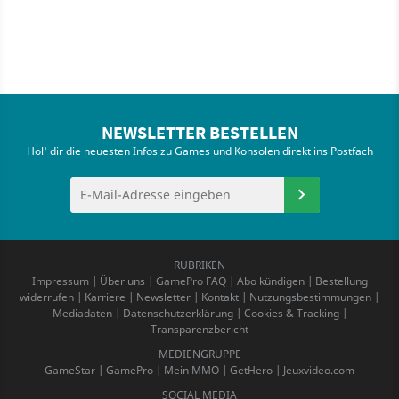
NEWSLETTER BESTELLEN
Hol' dir die neuesten Infos zu Games und Konsolen direkt ins Postfach
RUBRIKEN
Impressum
|
Über uns
|
GamePro FAQ
|
Abo kündigen
|
Bestellung
widerrufen
|
Karriere
|
Newsletter
|
Kontakt
|
Nutzungsbestimmungen
|
Mediadaten
|
Datenschutzerklärung
|
Cookies & Tracking
|
Transparenzbericht
MEDIENGRUPPE
GameStar
|
GamePro
|
Mein MMO
|
GetHero
|
Jeuxvideo.com
SOCIAL MEDIA