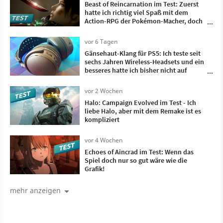
Beast of Reincarnation im Test: Zuerst
hatte ich richtig viel Spaß mit dem
Action-RPG der Pokémon-Macher, doch
irgendwann wollte ich nur noch, dass es
vorbei ist
vor 6 Tagen
Gänsehaut-Klang für PS5: Ich teste seit
sechs Jahren Wireless-Headsets und ein
besseres hatte ich bisher nicht auf
meinem Kopf
vor 2 Wochen
Halo: Campaign Evolved im Test - Ich
liebe Halo, aber mit dem Remake ist es
kompliziert
vor 4 Wochen
Echoes of Aincrad im Test: Wenn das
Spiel doch nur so gut wäre wie die
Grafik!
mehr anzeigen