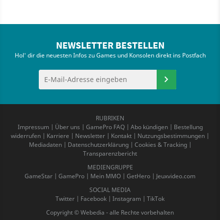
NEWSLETTER BESTELLEN
Hol' dir die neuesten Infos zu Games und Konsolen direkt ins Postfach
RUBRIKEN
Impressum
|
Über uns
|
GamePro FAQ
|
Abo kündigen
|
Bestellung
widerrufen
|
Karriere
|
Newsletter
|
Kontakt
|
Nutzungsbestimmungen
|
Mediadaten
|
Datenschutzerklärung
|
Cookies & Tracking
|
Transparenzbericht
MEDIENGRUPPE
GameStar
|
GamePro
|
Mein MMO
|
GetHero
|
Jeuxvideo.com
SOCIAL MEDIA
Twitter
|
Facebook
|
Instagram
|
TikTok
Copyright © Webedia - alle Rechte vorbehalten